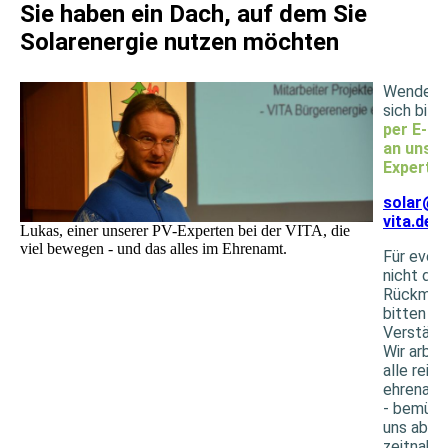
Sie haben ein Dach, auf dem Sie
Solarenergie nutzen möchten
Wenden 
sich bitt
per E-Ma
an unse
Experte
solar@d
vita.de
Lukas, einer unserer PV-Experten bei der VITA, die
viel bewegen - und das alles im Ehrenamt.
Für event
nicht dir
Rückmel
bitten wi
Verständn
Wir arbei
alle rein
ehrenamt
- bemüh
uns aber
zeitnahe