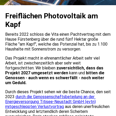
Freiflächen Photovoltaik am
Kapf
Bereits 2022 schloss die Vita einen Pachtvertrag mit dem
Hause Fürstenberg über die rund fünf Hektar große
Fläche "am Kapf", welche das Potenzial hat, bis zu 1.100
Haushalte mit Sonnenstrom zu versorgen.
Das Projekt macht in ehrenamtlicher Arbeit sehr viel
Arbeit, ist zwischenzeitlich aber sehr weit
fortgeschritten: Wir bleiben
zuversichtlich, dass das
Projekt 2027 umgesetzt werden
kann und
bitten die
Genossen - auch wenn es schwerfällt - noch weiter
um Geduld.
Durch dieses Projekt sehen wir die beste Chance, den seit
2023
durch die Genossenschaftsbeteilung an der
Energieversorgung Titisee-Neustadt GmbH (evtn)
mitgeschleppten Verlustvortrag
aus deren unerfreulichen
Entwicklung und letztendlich deren Scheitern